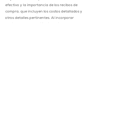
efectivo y la importancia de los recibos de 
compra, que incluyen los costos detallados y 
otros detalles pertinentes. Al incorporar 
lecciones de educación financiera en las 
experiencias cotidianas, los niños pueden 
desarrollar una base sólida para la gestión 
financiera.
5. Ahorro de dinero
Alentar a los niños a comprender la relación 