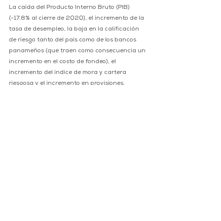
La caída del Producto Interno Bruto (PIB) 
(-17.8% al cierre de 2020), el incremento de la 
tasa de desempleo, la baja en la calificación 
de riesgo tanto del país como de los bancos 
panameños (que traen como consecuencia un 
incremento en el costo de fondeo), el 
incremento del índice de mora y cartera 
riesgosa y el incremento en provisiones.
Bajo este escenario adverso y 
estresado, los bancos tendrían una baja 
en su índice de adecuación de capital 
promedio de 15.89% (actual) a 12.90% y 
sus niveles de liquidez se mantienen 
superiores al 40%.
Con base a estos resultados podemos concluir, 
de forma favorable, que los bancos tienen los 