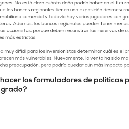
enes. No está claro cuánto daño podría haber en el futuro
e los bancos regionales tienen una exposición desmesurad
mobiliario comercial y todavía hay varios jugadores con g
rteras. Además, los bancos regionales pueden tener menos
los accionistas, porque deben reconstruir las reservas de ca
es más estrictas.
muy difícil para los inversionistas determinar cuál es el p
arecen más vulnerables. Nuevamente, la venta ha sido masi
cha preocupación, pero podría quedar aún más impacto por 
acer los formuladores de políticas 
angrado?