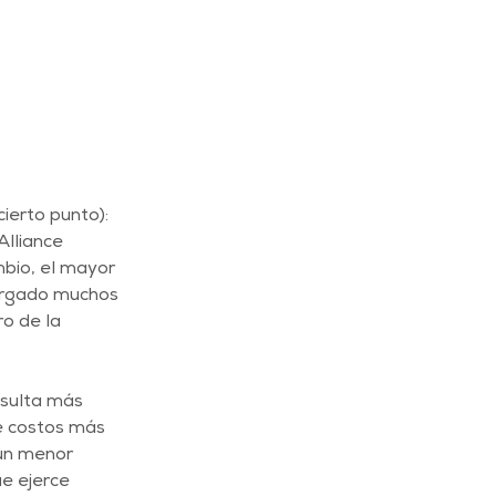
erto punto): 
lliance 
bio, el mayor 
orgado muchos 
ro de la 
esulta más 
e costos más 
un menor 
e ejerce 