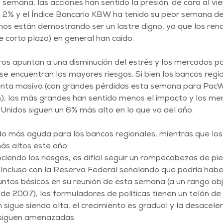
 semana, las acciones han sentido la presión: de cara al vie
2% y el Índice Bancario KBW ha tenido su peor semana d
nos están demostrando ser un lastre digno, ya que los ren
e corto plazo) en general han caído.
ros apuntan a una disminución del estrés y los mercados p
e encuentran los mayores riesgos. Si bien los bancos regi
nta masiva (con grandes pérdidas esta semana para PacW
on), los más grandes han sentido menos el impacto y los me
Unidos siguen un 6% más alto en lo que va del año.
do más aguda para los bancos regionales, mientras que lo
ás altos este año
iendo los riesgos, es difícil seguir un rompecabezas de pi
ncluso con la Reserva Federal señalando que podría habe
untos básicos en su reunión de esta semana (a un rango obj
de 2007), los formuladores de políticas tienen un telón de
n sigue siendo alta, el crecimiento es gradual y la desaceler
a siguen amenazadas.