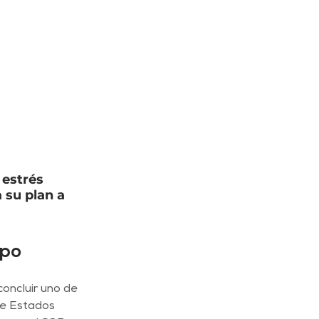
 estrés 
 su plan a 
mpo
oncluir uno de 
de Estados 