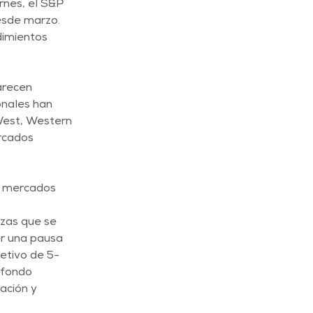
rnes, el S&P 
esde marzo. 
dimientos 
arecen 
onales han 
est, Western 
rcados 
s mercados 
ezas que se 
r una pausa 
etivo de 5-
 fondo 
ación y 