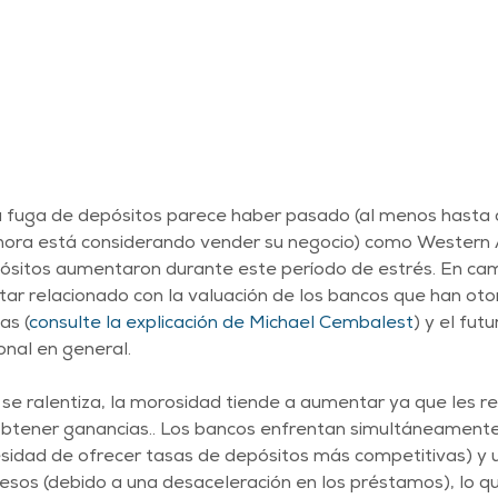
a fuga de depósitos parece haber pasado (al menos hasta ci
ora está considerando vender su negocio) como Western A
ósitos aumentaron durante este período de estrés. En cam
tar relacionado con la valuación de los bancos que han ot
as (
consulte la explicación de Michael Cembalest
) y el futu
onal en general.
se ralentiza, la morosidad tiende a aumentar ya que les r
s obtener ganancias.. Los bancos enfrentan simultáneament
cesidad de ofrecer tasas de depósitos más competitivas) y 
resos (debido a una desaceleración en los préstamos), lo qu