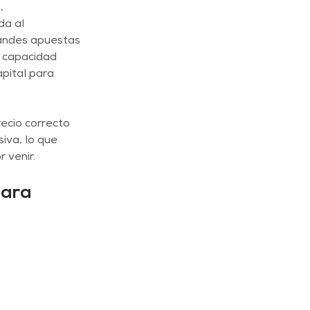
, 
a al 
randes apuestas 
 capacidad 
pital para 
recio correcto 
va, lo que 
venir. 
para 