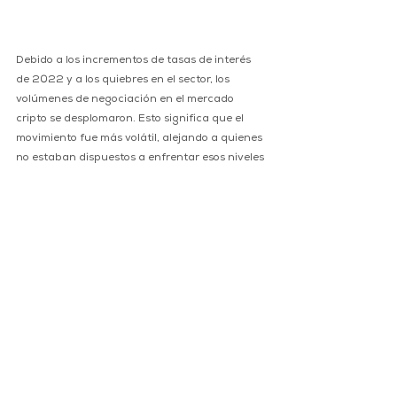
Debido a los incrementos de tasas de interés 
de 2022 y a los quiebres en el sector, los 
volúmenes de negociación en el mercado 
cripto se desplomaron. Esto significa que el 
movimiento fue más volátil, alejando a quienes 
no estaban dispuestos a enfrentar esos niveles 
de riesgo a pesar de los precios más bajos.
Pero en los días más recientes, sobre todo a 
partir del pasado 12 de enero, el volumen 
negociado comenzó a crecer, coincidiendo con 
la ruptura del nivel de 18,000 dólares. 
Analistas consideran que esto se relaciona con 
el cierre de posiciones cortas cuando la 
principal criptomoneda mostró algo de 
estabilidad.
La apreciación de bitcoin es un colateral del 