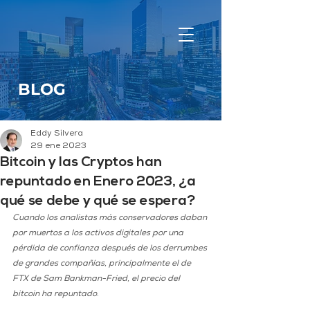
BLOG
Eddy Silvera
29 ene 2023
Bitcoin y las Cryptos han
repuntado en Enero 2023, ¿a
qué se debe y qué se espera?
Cuando los analistas más conservadores daban 
por muertos a los activos digitales por una 
pérdida de confianza después de los derrumbes 
de grandes compañías, principalmente el de 
FTX de Sam Bankman-Fried, el precio del 
bitcoin ha repuntado
.