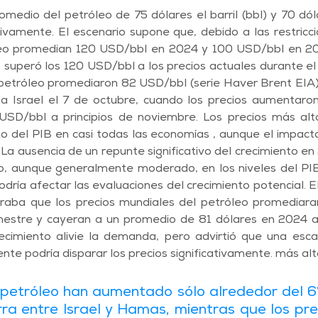
edio del petróleo de 75 dólares el barril (bbl) y 70 dólar
vamente. El escenario supone que, debido a las restricci
óleo promedian 120 USD/bbl en 2024 y 100 USD/bbl en 2
o superó los 120 USD/bbl a los precios actuales durante e
 petróleo promediaron 82 USD/bbl (serie Haver Brent EIA)
 Israel el 7 de octubre, cuando los precios aumentaro
USD/bbl a principios de noviembre. Los precios más alto
to del PIB en casi todas las economías , aunque el impacto 
a ausencia de un repunte significativo del crecimiento en 
, aunque generalmente moderado, en los niveles del PIB.
podría afectar las evaluaciones del crecimiento potencial. E
eraba que los precios mundiales del petróleo promediaran
rimestre y cayeran a un promedio de 81 dólares en 2024 a
ecimiento alivie la demanda, pero advirtió que una escal
ente podría disparar los precios significativamente. más alt
 petróleo han aumentado sólo alrededor del 6
erra entre Israel y Hamas, mientras que los prec