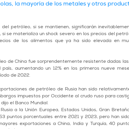
olas, la mayoría de los metales y otros produc
 del petróleo, si se mantienen, significarán inevitableme
, si se materializa un shock severo en los precios del petró
precios de los alimentos que ya ha sido elevada en mu
o de China fue sorprendentemente resistente dadas las t
del país, aumentando un 12% en los primeros nueve mes
íodo de 2022.
xportaciones de petróleo de Rusia han sido relativamente
bargos impuestos por Occidente al crudo ruso para castig
 dijo el Banco Mundial.
Rusia a la Unión Europea, Estados Unidos, Gran Bretaña 
 53 puntos porcentuales entre 2021 y 2023, pero han sid
ayores exportaciones a China, India y Turquía, 40 punto