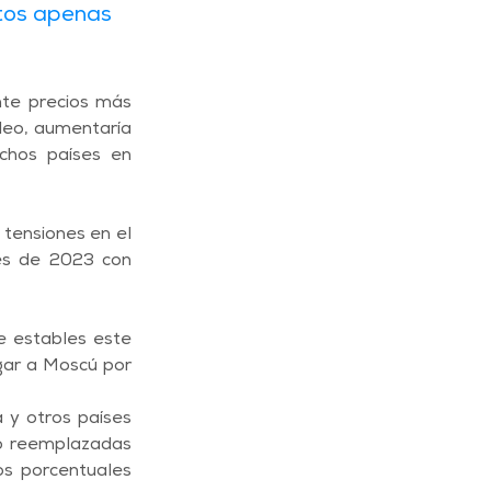
tos apenas 
nte precios más 
leo, aumentaría 
chos países en 
ensiones en el 
es de 2023 con 
 estables este 
ar a Moscú por 
y otros países 
o reemplazadas 
s porcentuales 