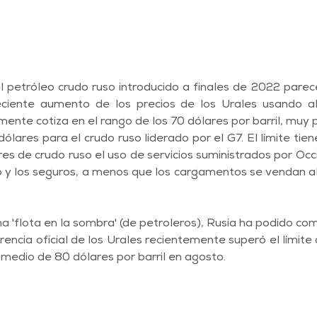
el petróleo crudo ruso introducido a finales de 2022 pare
reciente aumento de los precios de los Urales usando al
mente cotiza en el rango de los 70 dólares por barril, muy p
ólares para el crudo ruso liderado por el G7. El límite tien
s de crudo ruso el uso de servicios suministrados por Occid
 y los seguros, a menos que los cargamentos se vendan al 
a 'flota en la sombra' (de petroleros), Rusia ha podido com
ferencia oficial de los Urales recientemente superó el límit
medio de 80 dólares por barril en agosto.