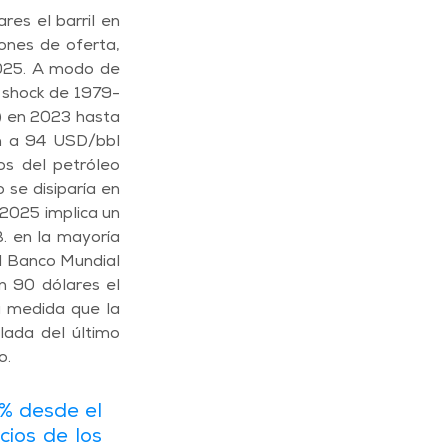
es el barril en 
ones de oferta, 
025. A modo de 
l shock de 1979-
 en 2023 hasta 
n a 94 USD/bbl 
s del petróleo 
se disiparía en 
2025 implica un 
 en la mayoría 
l Banco Mundial 
 90 dólares el 
 medida que la 
ada del último 
o.
% desde el 
ios de los 