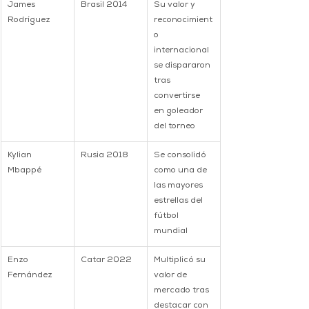
James 
Brasil 2014
Su valor y 
Rodríguez
reconocimient
o 
internacional 
se dispararon 
tras 
convertirse 
en goleador 
del torneo
Kylian 
Rusia 2018
Se consolidó 
Mbappé
como una de 
las mayores 
estrellas del 
fútbol 
mundial
Enzo 
Catar 2022
Multiplicó su 
Fernández
valor de 
mercado tras 
destacar con 