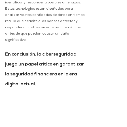
identificar y responder a posibles amenazas. 
Estas tecnologías están diseñadas para 
analizar vastas cantidades de datos en tiempo 
real, lo que permite a los bancos detectar y 
responder a posibles amenazas cibernéticas 
antes de que puedan causar un daño 
significativo.
En conclusión, la ciberseguridad 
juega un papel crítico en garantizar 
la seguridad financiera en la era 
digital actual. 
Los bancos e instituciones financieras deben 
ser proactivos en sus esfuerzos por protegerse 
contra las amenazas cibernéticas, empleando 
una variedad de medidas técnicas y 
procedimentales para salvaguardar los datos 