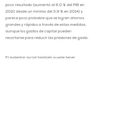
poco resultado (aumentó al 6,0 % del PIB en 
2021 desde un mínimo del 3,9 % en 2014) y 
parece poco probable que se logren ahorros 
grandes y rápidos a través de estas medidas, 
aunque los gastos de capital pueden 
recortarse para reducir las presiones de gasto.
El malestar social también puede tener 
implicaciones fiscales a mediano plazo si 
reduce las perspectivas de reforma del sistema 
de pensiones de beneficio definido, que ha 
avanzado muy lentamente y permanece en 
una fase de estudio. Esta será una fuente 
clave de presión fiscal en los próximos años, ya 
que se prevé que las reservas del sistema de 
pensiones se agoten para 2025.