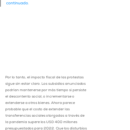
continuado.
Por lo tanto, el impacto fiscal de las protestas 
sigue sin estar claro. Los subsidios anunciados 
podrían mantenerse por más tiempo si persiste 
el descontento social, o incrementarse o 
extenderse a otros bienes. Ahora parece 
probable que el costo de extender las 
transferencias sociales otorgadas a través de 
la pandemia supere los USD 400 millones 
presupuestados para 2022. Que los disturbios 