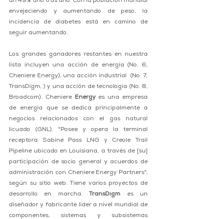
un 49% año tras año. Con la población mundial 
envejeciendo y aumentando de peso, la 
incidencia de diabetes está en camino de 
seguir aumentando.
Los grandes ganadores restantes en nuestra 
lista incluyen una acción de energía (No. 6, 
Cheniere Energy), una acción industrial  (No. 7, 
TransDigm, ) y una acción de tecnología (No. 8, 
Broadcom). Cheniere 
Energy
 es una empresa 
de energía que se dedica principalmente a 
negocios relacionados con el gas natural 
licuado (GNL). "Posee y opera la terminal 
receptora Sabine Pass LNG y Creole Trail 
Pipeline ubicado en Louisiana, a través de [su] 
participación de socio general y acuerdos de 
administración con Cheniere Energy Partners", 
según su sitio web. Tiene varios proyectos de 
desarrollo en marcha. 
TransDigm
 es un 
diseñador y fabricante líder a nivel mundial de 
componentes, sistemas y subsistemas 