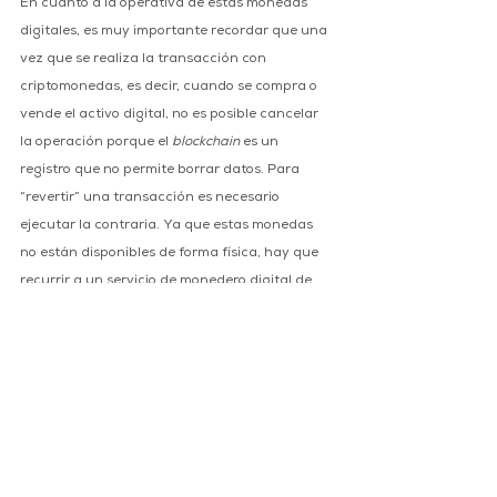
En cuanto a la operativa de estas monedas 
digitales, es muy importante recordar que una 
vez que se realiza la transacción con 
criptomonedas, es decir, cuando se compra o 
vende el activo digital, no es posible cancelar 
la operación porque el 
blockchain 
es un 
registro que no permite borrar datos. Para 
“revertir” una transacción es necesario 
ejecutar la contraria. Ya que estas monedas 
no están disponibles de forma física, hay que 
recurrir a un servicio de monedero digital de 
criptomonedas, que no está regulados para 
almacenarlas. 
7. Productos estructurados
Los productos estructurados generalmente 
involucran mercados de renta fija (aquellos 
que pagan a los inversores pagos de 