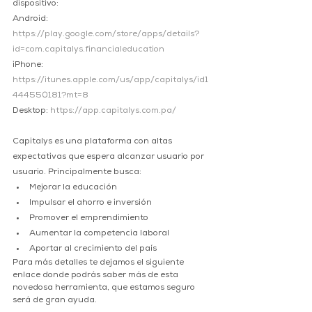
dispositivo:
Android: 
https://play.google.com/store/apps/details?
id=com.capitalys.financialeducation
iPhone: 
https://itunes.apple.com/us/app/capitalys/id1
444550181?mt=8
Desktop: 
https://app.capitalys.com.pa/
Capitalys es una plataforma con altas 
expectativas que espera alcanzar usuario por 
usuario. Principalmente busca:
Mejorar la educación
Impulsar el ahorro e inversión
Promover el emprendimiento
Aumentar la competencia laboral
Aportar al crecimiento del país
Para más detalles te dejamos el siguiente 
enlace donde podrás saber más de esta 
novedosa herramienta, que estamos seguro 
será de gran ayuda.