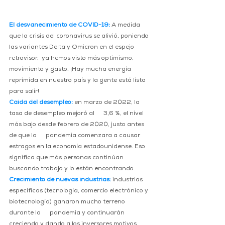
El desvanecimiento de COVID-19:
A medida 
que la crisis del coronavirus se alivió, poniendo 
las variantes Delta y Omicron en el espejo 
retrovisor,  ya hemos visto más optimismo, 
movimiento y gasto. ¡Hay mucha energía 
reprimida en nuestro país y la gente está lista 
para salir!
Caída del desempleo:
en marzo de 2022, la 
tasa de desempleo mejoró al      3,6 %, el nivel 
más bajo desde febrero de 2020, justo antes 
de que la      pandemia comenzara a causar 
estragos en la economía estadounidense. Eso 
significa que más personas continúan 
buscando trabajo y lo están encontrando.  
Crecimiento de nuevas industrias:
industrias 
específicas (tecnología, comercio electrónico y 
biotecnología) ganaron mucho terreno 
durante la      pandemia y continuarán 
creciendo y dando a los inversores motivos 