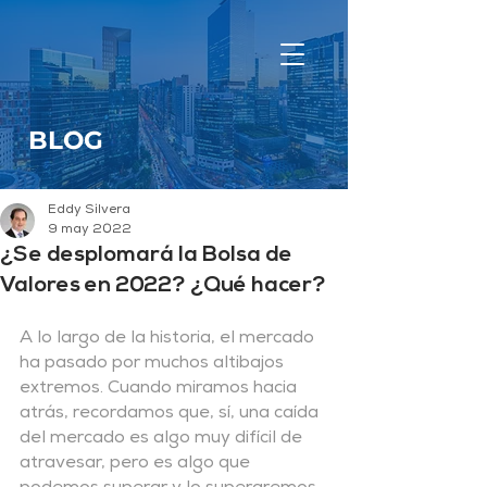
BLOG
Eddy Silvera
9 may 2022
¿Se desplomará la Bolsa de
Valores en 2022? ¿Qué hacer?
A lo largo de la historia, el mercado 
ha pasado por muchos altibajos 
extremos. Cuando miramos hacia 
atrás, recordamos que, sí, una caída 
del mercado es algo muy difícil de 
atravesar, pero es algo que 