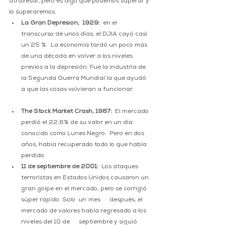
atravesar, pero es algo que podemos superar y 
lo superaremos.
La Gran Depresión,  1929:
  en el 
transcurso de unos días, el DJIA cayó casi 
un 25 %.  La economía tardó un poco más 
de una década en volver a los niveles 
previos a la depresión. Fue la industria de 
la Segunda Guerra Mundial la que ayudó 
a que las cosas volvieran a funcionar.
The Stock Market Crash, 1987:
  El mercado 
perdió el 22,6% de su valor en un día 
conocido como Lunes Negro.  Pero en dos 
años, había recuperado todo lo que había 
perdido. 
11 de septiembre de 2001: 
 Los ataques 
terroristas en Estados Unidos causaron un 
gran golpe en el mercado, pero se corrigió 
súper rápido. Solo  
un
  mes      después, el 
mercado de valores había regresado a los 
niveles del 10 de      septiembre y siguió 