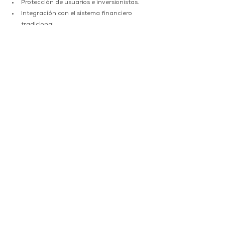
Protección de usuarios e inversionistas. 
Integración con el sistema financiero 
tradicional. 
Por esta razón, gobiernos y organismos 
reguladores trabajan actualmente en marcos 
normativos que permitan impulsar la 
innovación sin comprometer la estabilidad 
financiera. 
Conclusión 
Las stablecoins representan mucho más que 
una evolución de las criptomonedas. 
Constituyen una nueva forma de transferir y 
almacenar valor en la economía digital, 
combinando la estabilidad de monedas 
tradicionales con la eficiencia de la tecnología 
blockchain. 
A medida que las finanzas globales continúan 