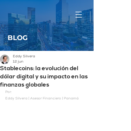
BLOG
Eddy Silvera
12 jun
Stablecoins: la evolución del
dólar digital y su impacto en las
finanzas globales
Por:
Eddy Silvera | Asesor Financiero | Panamá