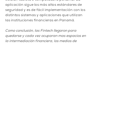
celular, tableta o computadora personal. La 
aplicación sigue los más altos estándares de 
seguridad y es de fácil implementación con los 
distintos sistemas y aplicaciones que utilizan 
las instituciones financieras en Panamá.
Como conclusión, las Fintech llegaron para 
quedarse y cada vez ocuparan mas espacios en 
la intermediación financiera, los medios de 
pago, las transacciones comerciales, así como el 
manejo de las finanzas personales. La 
pandemia, postpandemia y el trabajo remoto 
aceleraron la utilización y promoción de las 
Fintech en Panamá y en la región. Estamos 
seguros de que en los próximos 18 meses 
veremos la llegada de más productos Fintech a 
nuestros dispositivos. 
Artículos