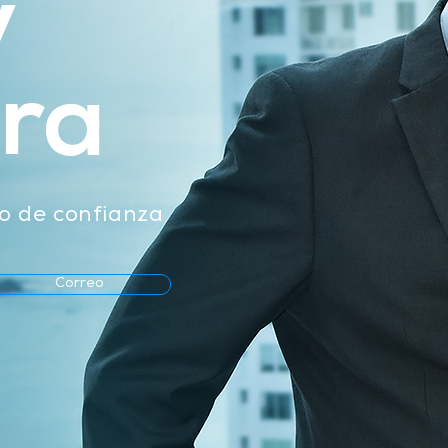
y
era
o de confianza
Correo