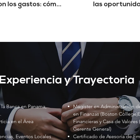
n los gastos: cómo
las oportunid
perar nuestras
económicas del 
finanzas
2026
Experiencia y Trayectoria
 la Banca en Panama,
Magister en Administración d
.
en Finanzas (Boston College)
icia en el Área
Financieras y Casa de Valores 
Gerente General)
ncias, Eventos Locales
Certificado de Asesoría de Em