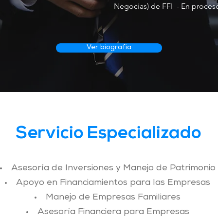
Negocias) de FFI - En proces
Ver biografía
Servicio Especializado
Asesoría de Inversiones y Manejo de Patrimonio
Apoyo en Financiamientos para las Empresas
Manejo de Empresas Familiares
Asesoría Financiera para Empresas