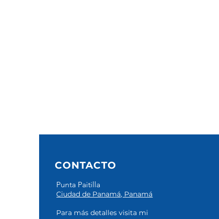
CONTACTO
Punta Paitilla
Ciudad de Panamá, Panamá
Para más detalles
visita mi