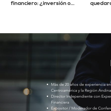
financiero: ¿inversión o
quedaro
privatización?
recu
Más de 20 años de experiencia en
Centroamérica y la Región Andina
Director Independiente con Expert
Financiera
Expositor / Moderador de Confere