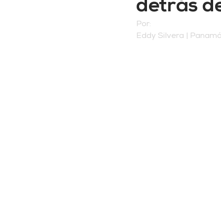
detrás d
Por:
Eddy Silvera | Panam