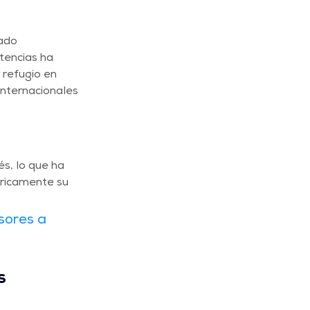
ado 
tencias ha 
 refugio en 
internacionales 
s, lo que ha 
óricamente su 
sores a 
s 