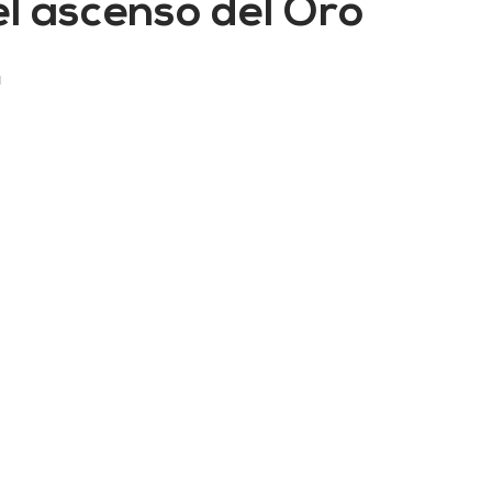
el ascenso del Oro
á