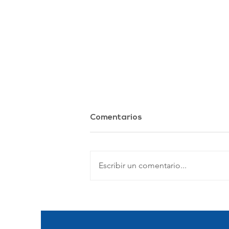
Comentarios
Escribir un comentario...
El Mundial como activo
financiero: ¿inversión o
privatización?