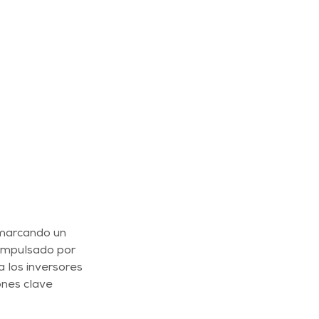
 marcando un 
impulsado por 
 los inversores 
ones clave 