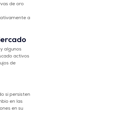
vas de oro 
cativamente a 
 Mercado
y algunos 
scado activos 
ujos de 
o si persisten 
bio en las 
ones en su 