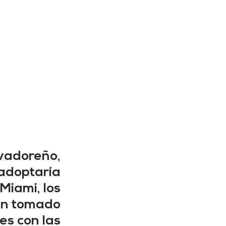
adoreño, 
doptaría 
Miami, los 
an tomado 
s con las 