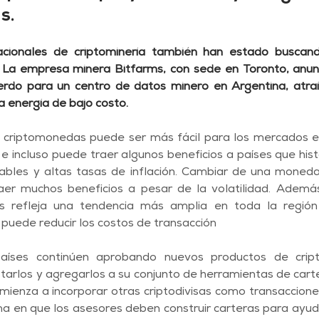
s.
cionales de criptominería también han estado buscand
. La empresa minera Bitfarms, con sede en Toronto, anunc
rdo para un centro de datos minero en Argentina, atraíd
a energía de bajo costo. 
s criptomonedas puede ser más fácil para los mercados 
 e incluso puede traer algunos beneficios a países que his
bles y altas tasas de inflación. Cambiar de una moneda 
aer muchos beneficios a pesar de la volatilidad. Además
sas refleja una tendencia más amplia en toda la región
 puede reducir los costos de transacción 
íses continúen aprobando nuevos productos de cript
arlos y agregarlos a su conjunto de herramientas de cartera
mienza a incorporar otras criptodivisas como transacciones
 en que los asesores deben construir carteras para ayudar