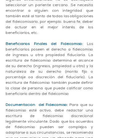
algunas circunstancias, no es aconsejable 
seleccionar un pariente cercano. Se necesita 
encontrar a alguien con integridad que 
también esté al tanto de todas las obligaciones 
del fideicomisario, por ejemplo. buena fe, deber 
de actuar en el mejor interés de los 
beneficiarios, etc.
Beneficiarios Finales del Fideicomiso:
 Los 
beneficiarios poseen el derecho a fideicomiso 
de ingresos u otra propiedad fiduciaria. La 
escritura de fideicomiso determina el alcance 
de su derecho (ingresos, propiedad u otro) y la 
naturaleza de su derecho (monto fijo o 
porcentaje oa discreción del fiduciario). La 
escritura de fideicomiso también puede definir 
la clase de persona que puede calificar como 
beneficiario dentro del fideicomiso 
Documentación  del Fideicomiso:
 Para que su 
fideicomiso esté activo, debe redactar una 
escritura de fideicomiso discrecional 
legalmente vinculante. Dado que los acuerdos 
de fideicomiso pueden ser complejos y 
adaptarse a sus circunstancias, se recomienda 