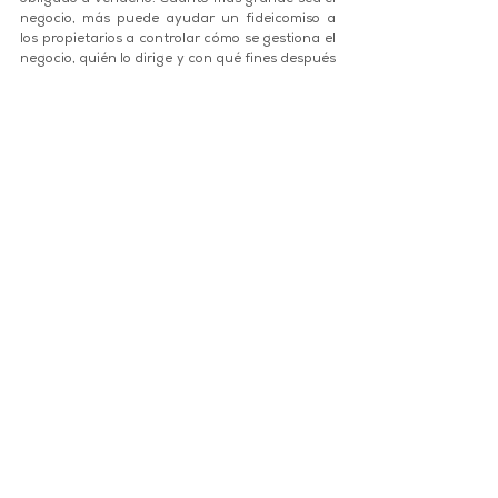
obligado a venderlo. Cuanto más grande sea el 
negocio, más puede ayudar un fideicomiso a 
los propietarios a controlar cómo se gestiona el 
negocio, quién lo dirige y con qué fines después 
de su jubilación o fallecimiento. En algunos 
casos, las siguientes generaciones pueden 
estar interesadas en administrar el negocio, 
mientras que otras quieren venderlo. En ambos 
escenarios, es necesario y critico contar con  la 
estructura del fideicomiso familiar. 
Artículos
Ver todo
Entradas recientes