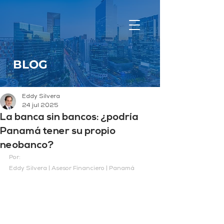
BLOG
Eddy Silvera
24 jul 2025
La banca sin bancos: ¿podría
Panamá tener su propio
neobanco?
Por:
Eddy Silvera | Asesor Financiero | Panamá