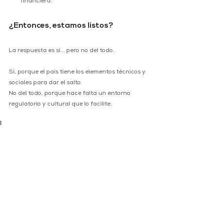
financiera.
¿Entonces, estamos listos?
La respuesta es sí... pero no del todo.
Sí, porque el país tiene los elementos técnicos y 
sociales para dar el salto.
No del todo, porque hace falta un entorno 
regulatorio y cultural que lo facilite.
La oportunidad está servida: una nueva 
generación de consumidores busca 
soluciones digitales, personalizadas y 
eficientes. La pregunta no es si Panamá 
puede tener un neobanco.
La verdadera pregunta es: