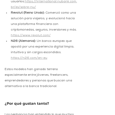
usuarios.
https://international.nubank.com.
br/es/sobre-nu/
Revolut (Reino Unido):
 Comenzó como una 
solución para viajeros, y evolucionó hacia 
una plataforma financiera con 
criptomonedas, seguros, inversiones y más. 
https://www.revolut.com/
N26 (Alemania):
 Un banco europeo que 
apostó por una experiencia digital limpia, 
intuitiva y sin cargos escondidos. 
https://n26.com/en-eu
Estos modelos han ganado terreno 
especialmente entre jóvenes, freelancers, 
emprendedores y personas que buscan una 
alternativa a la banca tradicional.
¿Por qué gustan tanto?
Los neobancos han entendido lo que muchos 