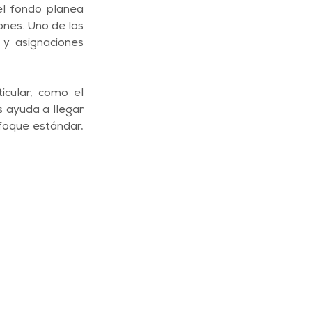
l fondo planea 
ones. Uno de los 
y asignaciones 
cular, como el 
s ayuda a llegar 
foque estándar, 