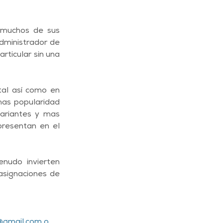
 muchos de sus 
dministrador de 
rticular sin una 
al así como en 
as popularidad 
ariantes y mas 
resentan en el 
udo invierten 
asignaciones de 
@gmail.com
 o 