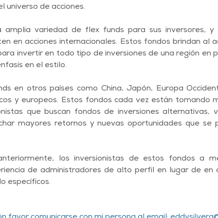
el universo de acciones.
 amplia variedad de flex funds para sus inversores, y
rten en acciones internacionales. Estos fondos brindan al a
 para invertir en todo tipo de inversiones de una región en pa
nfasis en el estilo.
unds en otros países como China, Japón, Europa Occident
icos y europeos. Estos fondos cada vez están tomando m
onistas que buscan fondos de inversiones alternativas, v
echar mayores retornos y nuevas oportunidades que se p
eriormente, los inversionistas de estos fondos a men
iencia de administradores de alto perfil en lugar de en 
 específicos.
n favor comunicarse con mi persona al email: 
eddysilvera