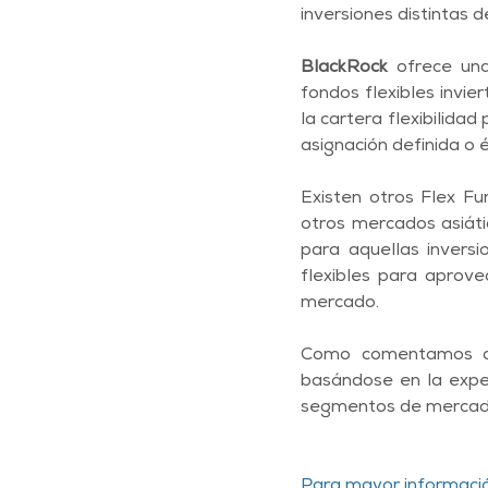
inversiones distintas d
BlackRock
 ofrece una
fondos flexibles invie
la cartera flexibilidad
asignación definida o é
Existen otros Flex F
otros mercados asiát
para aquellas inversi
flexibles para aprov
mercado. 
Como comentamos ant
basándose en la exper
segmentos de mercado
Para mayor informació