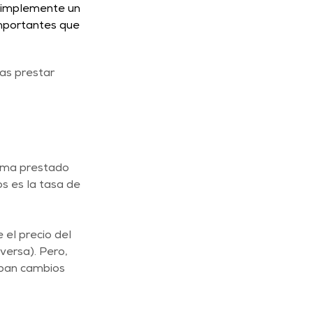
 simplemente un 
importantes que 
as prestar 
toma prestado 
s es la tasa de 
el precio del 
versa). Pero, 
ipan cambios 