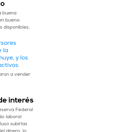
to
a buena 
en buena 
 disponibles, 
rsores 
 la 
nuye, y los 
ctivos. 
aron a vender 
de interés
eserva Federal 
o laboral 
uso subirlas 
l dinero, lo 