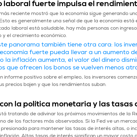
 laboral fuerte impulsa el rendimien
 más reciente mostró que la economía sigue generando un
Esto es generalmente una señal de que la economía está 
ado laboral está saludable, hay más personas con ingresos
o y el crecimiento económico.
te panorama también tiene otra cara: los inve
economía fuerte pueda llevar a un aumento de
o la inflación aumenta, el valor del dinero dismi
jos que ofrecen los bonos se vuelven menos atra
un informe positivo sobre el empleo, los inversores comenz
s precios bajen y que los rendimientos suban.
 con la política monetaria y las tasas 
tá tratando de adivinar los próximos movimientos de la R
uno de los factores más observados. Si la Fed ve un mercad
 presionada para mantener las tasas de interés altas, o incl
nflación. Altas tasas de interés significan un mayor costo de