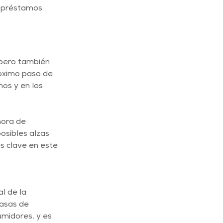
s préstamos 
 pero también 
róximo paso de 
os y en los 
hora de 
sibles alzas 
s clave en este 
l de la 
asas de 
umidores, y es 