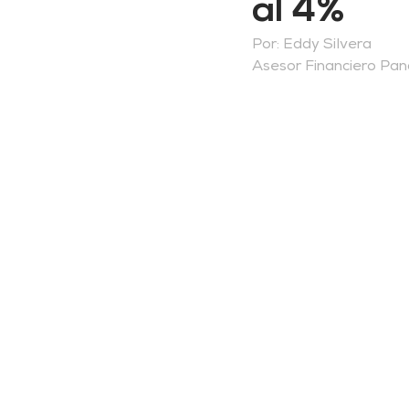
al 4%
Por: Eddy Silvera
Asesor Financiero Pa