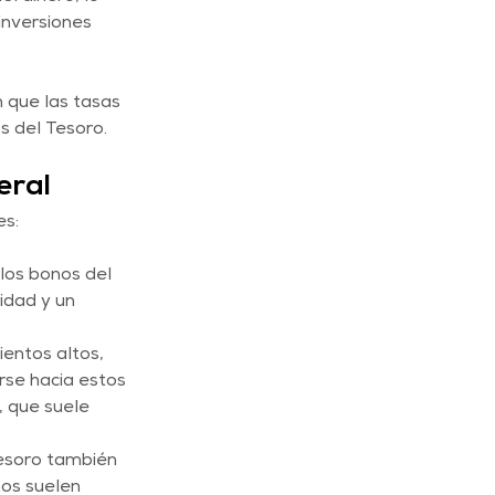
inversiones 
 que las tasas 
s del Tesoro.
eral
es:
los bonos del 
idad y un 
entos altos, 
rse hacia estos 
 que suele 
esoro también 
tos suelen 