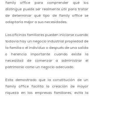
family office para comprender qué los 
distingue puede ser realmente útil para tratar 
de determinar qué tipo de family office se 
adaptaría mejor a sus necesidades.
Las oficinas familiares pueden iniciarse cuando 
todavía hay un negocio industrial propiedad de 
la familia o el individuo o después de una salida 
o herencia importante cuando existe la 
necesidad de comenzar a administrar el 
patrimonio como un negocio adecuado.
Esta demostrado que la constitución de un 
family office facilita la creación de mayor 
riqueza en las empresas familiares, evita la 
destrucción de valor, mantiene el legado y 
valores de la familia en el tiempo, es la mejor 
estructura para el manejo mas eficiente y de 
mas alto rendimiento en los negocios e 
inversiones, así como protege a la familia y 